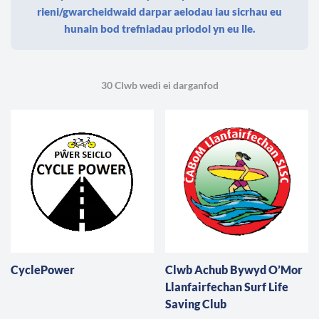
rieni/gwarcheidwaid darpar aelodau iau sicrhau eu
hunain bod trefniadau priodol yn eu lle.
30 Clwb wedi ei darganfod
CyclePower
Clwb Achub Bywyd O’Mor
Llanfairfechan Surf Life
Saving Club