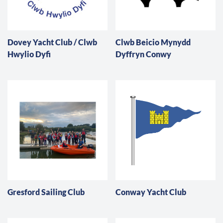
Dovey Yacht Club / Clwb
Clwb Beicio Mynydd
Hwylio Dyfi
Dyffryn Conwy
Gresford Sailing Club
Conway Yacht Club