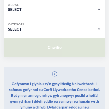
ARDAL
CATEGORI
Gofynnwn i glybiau sy'n gysylltiedig â ni weithredu i
safonau gofynnol eu Corff Llywodraethu Cenedlaethol.
Rydym yn annog unrhyw gyfranogwyr posibl a hoffai
gymryd rhan i ddefnyddio eu synnwyr eu hunain wrth
ymuno â chlwb. Dylai darpar aelodau neu