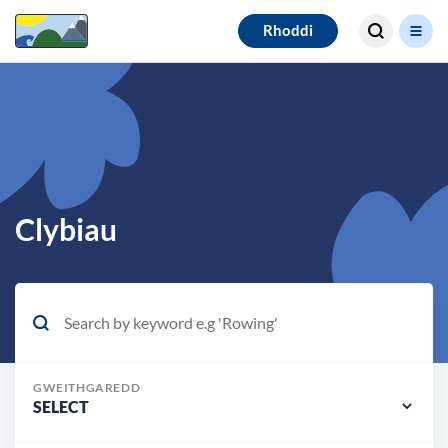
Search for
Rhoddi
results
Clybiau
GWEITHGAREDD