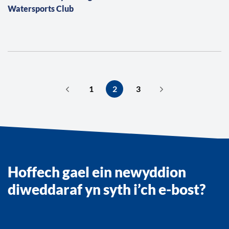
Watersports Club
1
2
3
Hoffech gael ein newyddion
diweddaraf yn syth i’ch e-bost?