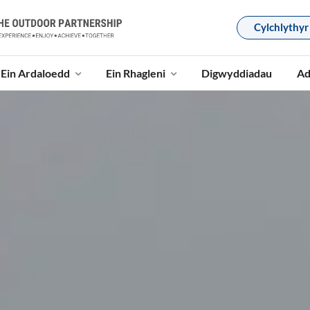
Cylchlythyr
Ein Ardaloedd
Ein Rhagleni
Digwyddiadau
Ad