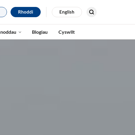
Rhoddi
English
Search for results
noddau
Blogiau
Cyswllt