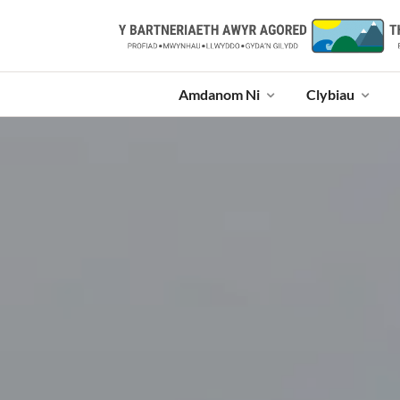
Amdanom Ni
Clybiau