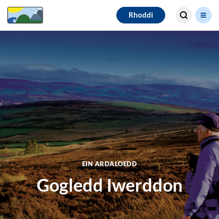
Search for
Rhoddi
results
EIN ARDALOEDD
Gogledd Iwerddon