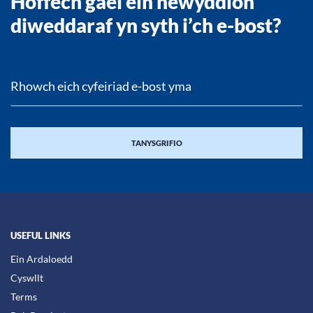
Hoffech gael ein newyddion
diweddaraf yn syth i’ch e-bost?
USEFUL LINKS
Ein Ardaloedd
Cyswllt
Terms