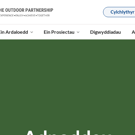
Cylchlythyr
Ein Ardaloedd
Ein Prosiectau
Digwyddiadau
A