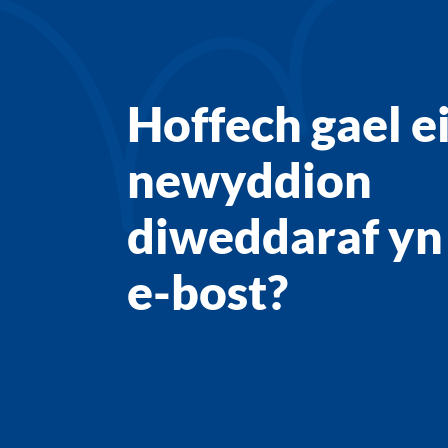
Hoffech gael e
newyddion
diweddaraf yn 
e-bost?