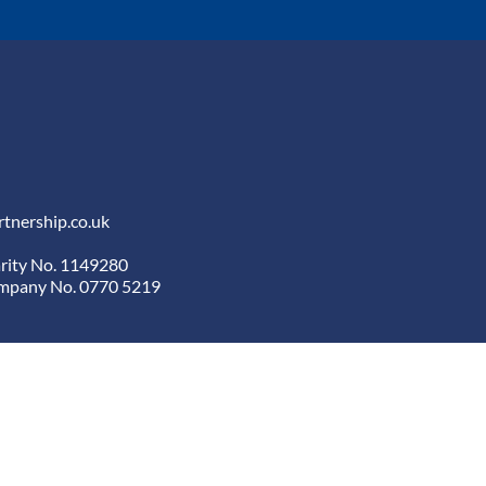
tnership.co.uk
arity No. 1149280
ompany No. 0770 5219