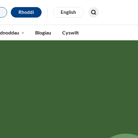
Rhoddi
English
Search for results
dnoddau
Blogiau
Cyswllt