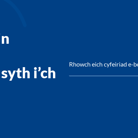
in
syth i’ch