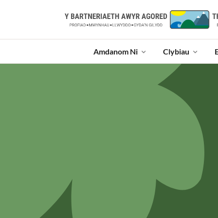
Amdanom Ni
Clybiau