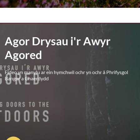
Agor Drysau i'r Awyr
Agored
Fideo yn manylu ar ein hymchwil ochr yn ochr â Phrifysgol
Bangor a Chaerdydd