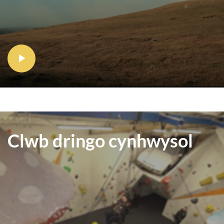
Clwb dringo cynhwysol