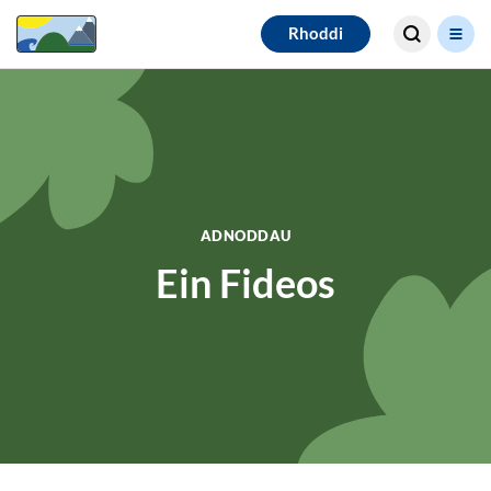
Search for
Rhoddi
results
ADNODDAU
Ein Fideos