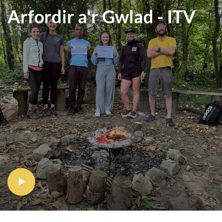
Arfordir a'r Gwlad - ITV