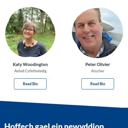
Katy Woodington
Peter Olivier
Aelod Cyfetholedig
Arsylwr
Read Bio
Read Bio
Hoffech gael ein newyddion