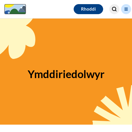
Search for
Rhoddi
results
Ymddiriedolwyr