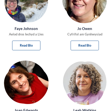
Faye Johnson
Jo Owen
Aelod dros Iechyd a Lles
Cyfrifol am Gynhwysiad
Read Bio
Read Bio
Joan Edwards
Leah Watkins