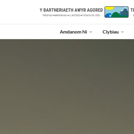
Amdanom Ni
Clybiau