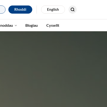
Rhoddi
English
Search for results
noddau
Blogiau
Cyswllt