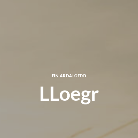
EIN ARDALOEDD
LLoegr