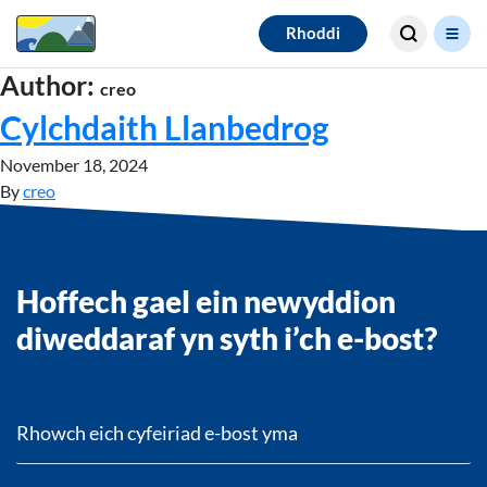
Search for
Rhoddi
results
Author:
creo
Cylchdaith Llanbedrog
November 18, 2024
By
creo
Hoffech gael ein newyddion
diweddaraf yn syth i’ch e-bost?